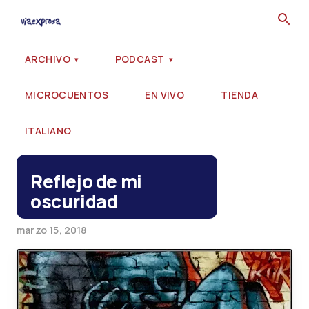
Ir al contenido principal
ARCHIVO
PODCAST
MICROCUENTOS
EN VIVO
TIENDA
ITALIANO
Reflejo de mi
oscuridad
marzo 15, 2018