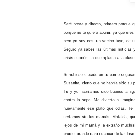
Seré breve y directo, primero porque q
porque no te quiero aburrir, ya que er
pero yo soy casi un vecino tuyo, de u
Seguro ya sabes las últimas noticias
crisis económica que aplasta a la clas
Si hubiese crecido en tu barrio segur
Susanita, cierto que no habría sido su 
Tú y yo habríamos sido buenos amigo
contra la sopa. Me divierto al imagi
nuevamente ese plato que odias. Te a
seríamos sin las mamás, Mafalda, que
lejos de mi mamá y la extraño muchísi
propio, grande para escapar de la clas