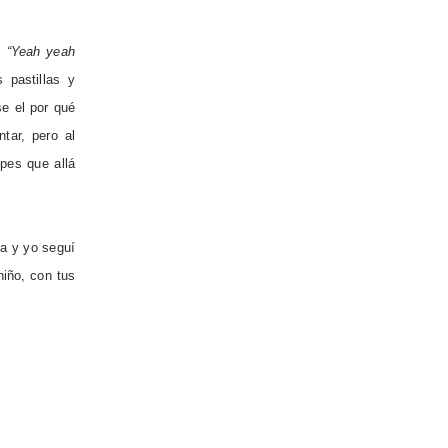
os
“Yeah yeah
 pastillas y
e el por qué
tar, pero al
pes que allá
ña y yo seguí
niño, con tus