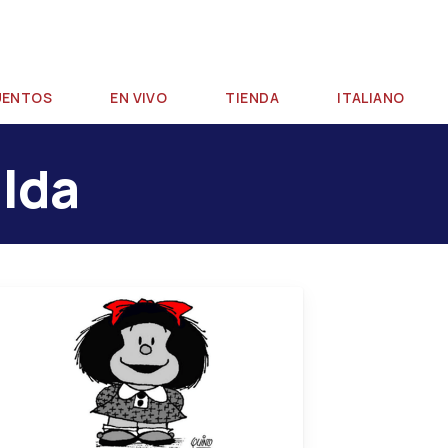
Ir al contenido principal
UENTOS
EN VIVO
TIENDA
ITALIANO
alda