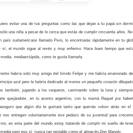
uiero evitar una de tus preguntas como las que dejan a tu papá sin dorm
es sólo una niña a pesar de lo cerca que estás de cumplir cincuenta años. 
n país sudamericano llamado Perú, lo encontrarás rápidamente en tu glob
 y sí, el mundo sigue al revés y muy enfermo. Hace buen tiempo que es
e media,
mediaestúpida,
como te gusta llamarla.
amente habría sido muy amigo del tímido Felipe y me habría enamorado de
príncipe azul pero le habría dedicado al menos un pequeño corazón dibujado
s también, jugando a los vaqueros, caminando sobre la luna y siempre
narte quejándote, en tu acento argentino, con tu mamá Raquel por haber
seguro que algún día te gustará tanto que querrás volver atrás en el
 nos entregan voluntariamente ese pedazo de su juventud para crecern
mo, en esta parte del mundo estoy tratando de cumplir mi sueño de tene
e media pero eso sí, nunca tan rentable como el almacén
Don Manolo
.