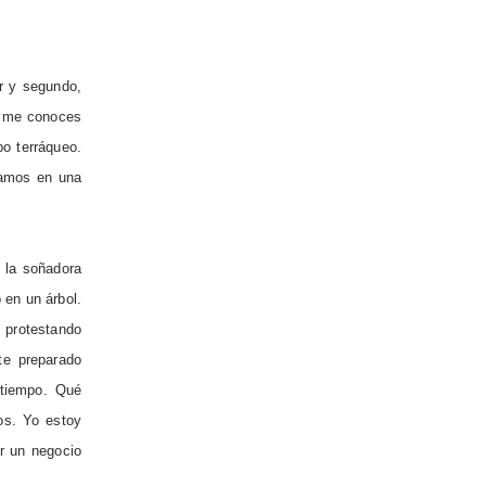
ir y segundo,
No me conoces
o terráqueo.
tamos en una
 la soñadora
 en un árbol.
 protestando
te preparado
 tiempo. Qué
os. Yo estoy
r un negocio